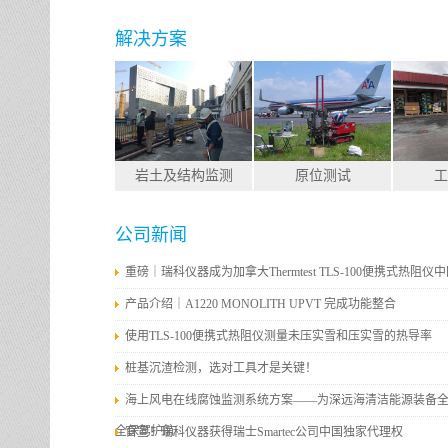
解决方案
岩土及结构监测
原位测试
工
公司新闻
重磅｜瑞科仪器成为加拿大Thermtest TLS-100便携式热阻
产品介绍｜A1220 MONOLITH UPVT 完成功能整合
使用TLS-100便携式热阻仪测量未压实雪和压实雪的热导率
桩基沉渣检测，选对工具才是关键！
海上风电在线腐蚀监测系统方案——为深远海清洁能源装备
全保驾护航
官宣！瑞科仪器获得瑞士Smartec公司中国独家代理权