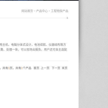
网站首页
>
产品中心
>
工程物探产品
仪，采用主机、电脑分体式设计，电池续航、仪器结构等方
采集、处理一体，可以现场出报告，用户还可自主选配
，共有
1
页，共有
1
个产品
首页
上一页
下一页
末页